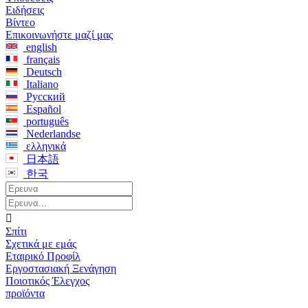
Ειδήσεις
Βίντεο
Επικοινωνήστε μαζί μας
english
français
Deutsch
Italiano
Русский
Español
português
Nederlandse
ελληνικά
日本語
한국

Σπίτι
Σχετικά με εμάς
Εταιρικό Προφίλ
Εργοστασιακή Ξενάγηση
Ποιοτικός Έλεγχος
προϊόντα