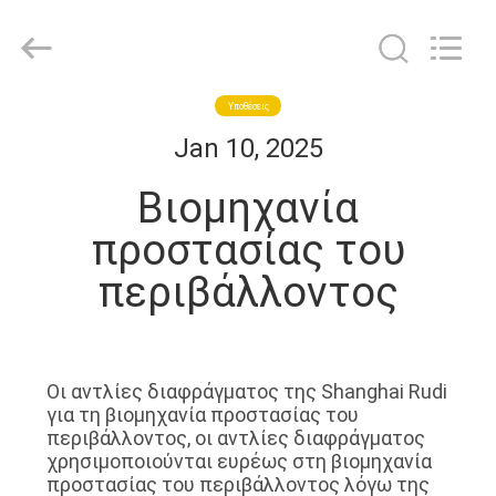
SHANGHAI
RUDI
FLUID
CONVEYOR
CO.,
LTD.
All
Rights
ΑΡΧΙΚΉ
Υποθέσεις
Reserved.
Jan 10, 2025
ΣΕΛΊΔΑ
Βιομηχανία
ΠΡΟΪΌΝΤΑ
προστασίας του
περιβάλλοντος
ΒΊΝΤΕΟ
ΣΧΕΤΙΚΆ
Οι αντλίες διαφράγματος της Shanghai Rudi
ΜΕ
για τη βιομηχανία προστασίας του
ΕΜΆΣ
περιβάλλοντος, οι αντλίες διαφράγματος
χρησιμοποιούνται ευρέως στη βιομηχανία
προστασίας του περιβάλλοντος λόγω της