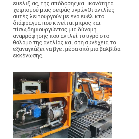
ΓΎΡΟΣ
ευελιξίας, της απόδοσης,και ικανότητα
χειρισμού μιας σειράς υγρώνΟι αντλίες
ΕΡΓΟΣΤΑΣΊΩΝ
αυτές λειτουργούν με ένα ευέλικτο
διάφραγμα που κινείται μπρος και
πίσω,δημιουργώντας μια δύναμη
ΠΟΙΟΤΙΚΌΣ
αναρρόφησης που αντλεί το υγρό στο
θάλαμο της αντλίας και στη συνέχεια το
ΈΛΕΓΧΟΣ
εξαναγκάζει να βγει μέσα από μια βαλβίδα
εκκένωσης.
ΕΠΑΦΉ
ΝΈΑ
ΌΛΕΣ
ΟΙ
ΠΕΡΙΠΤΏΣΕΙΣ