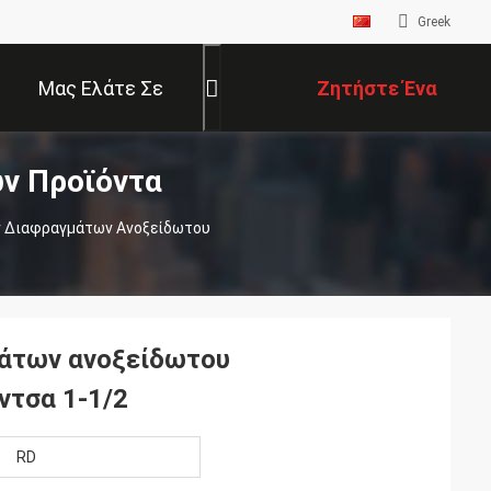
Greek
Μας Ελάτε Σε
Ζητήστε Ένα
ν Προϊόντα
Επαφή Με
Απόσπασμα
ν Διαφραγμάτων Ανοξείδωτου
μάτων ανοξείδωτου
ντσα 1-1/2
RD