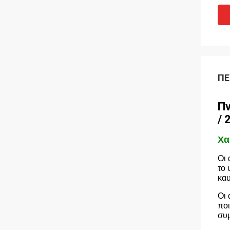
ΠΕ
Πν
/ 
Χα
Οι 
το 
καυ
Οι 
ποι
συμ