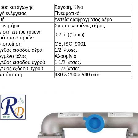
ρος καταγωγής
Σαγκάη, Κίνα
γή ενέργειας
Πνευματικό
μή
Αντλία διαφράγματος αέρα
 κινητήρα
Συμπυκνωμένος αέρας
γιστη επιτρεπόμενη
0.2 in ((5 mm)
σότητα σιτηρών
στοποίηση
CE, ISO: 9001
γεθος εισόδου αέρα
1/2 ίντσες.
εγμένο τέλος
Αλουμίνιο
γεθος εισόδου υγρού
1 1/2 ίντσες.
γεθος εξόδου υγρού
1 1/2 ίντσες.
κατάσταση
480 × 290 × 540 mm