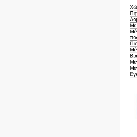
Χώ
Πη
Δο
Με
Μέ
πο
Πι
Μέ
Βρ
Μέ
Μέ
Εγ