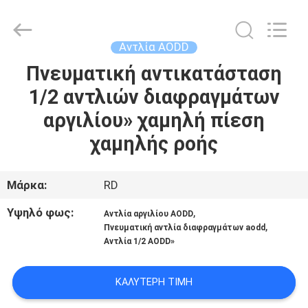
SHANGHAI
RUDI
FLUID
CONVEYOR
CO.,
Αντλία AODD
LTD.
All
Rights
Πνευματική αντικατάσταση
ΑΡΧΙΚΉ
Reserved.
1/2 αντλιών διαφραγμάτων
ΣΕΛΊΔΑ
αργιλίου» χαμηλή πίεση
ΠΡΟΪΌΝΤΑ
χαμηλής ροής
ΒΊΝΤΕΟ
Μάρκα:
RD
Υψηλό φως:
,
Αντλία αργιλίου AODD
ΣΧΕΤΙΚΆ
,
Πνευματική αντλία διαφραγμάτων aodd
Αντλία 1/2 AODD»
ΜΕ
ΕΜΆΣ
ΚΑΛΎΤΕΡΗ ΤΙΜΉ