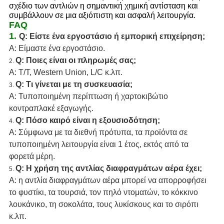
σχέδιο των αντλιών η σημαντική χημική αντίσταση και
συμβάλλουν σε μια αξιόπιστη και ασφαλή λειτουργία.
FAQ
1.
Q: Είστε ένα εργοστάσιο ή εμπορική επιχείρηση;
Α: Είμαστε ένα εργοστάσιο.
Q: Ποιες είναι οι πληρωμές σας;
2.
Α: T/T, Western Union, L/C κ.λπ.
Q: Τι γίνεται με τη συσκευασία;
3.
Α: Τυποποιημένη περίπτωση ή χαρτοκιβώτιο
κοντραπλακέ εξαγωγής.
Q: Πόσο καιρό είναι η εξουσιοδότηση;
4.
Α: Σύμφωνα με τα διεθνή πρότυπα, τα προϊόντα σε
τυποποιημένη λειτουργία είναι 1 έτος, εκτός από τα
φορετά μέρη.
Q: Η χρήση της αντλίας διαφραγμάτων αέρα έχει;
5.
Α: η αντλία διαφραγμάτων αέρα μπορεί να απορροφήσει
το φυστίκι, τα τουρσιά, τον πηλό ντοματών, το κόκκινο
λουκάνικο, τη σοκολάτα, τους λυκίσκους και το σιρόπι
κ.λπ.