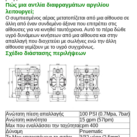
ΖΗΤΉΣΤΕ
Πώς μια αντλία διαφραγμάτων αργιλίου
λειτουργεί;
ΈΝΑ
Ο συμπιεσμένος αέρας μετατοπίζεται από μια αίθουσα σε
άλλη από έναν συνδεμένο άξονα που επιτρέπει στις
ΑΠΌΣΠΑΣΜΑ
αίθουσες για να κινηθεί ταυτόχρονα. Αυτό το πέρα δώθε
υγρό δυνάμεων κινήσεων από μια αίθουσα και στην
απαλλαγή που διοχετεύει με σωλήνες ενώ την άλλη
SITEMAP
αίθουσα γεμίζουν με το υγρό συγχρόνως.
Σχέδιο διάστασης περιλήψεων
PRIVACY
POLICY
Ανώτατη πίεση απαλλαγής
100 PSI (0.7Mpa, 7bar)
Ανώτατη ικανότητα
15 gpm (57lpm)
Max που εναλλάσσει την ταχύτητα
cpm 400
Δύναμη
Pnuematic