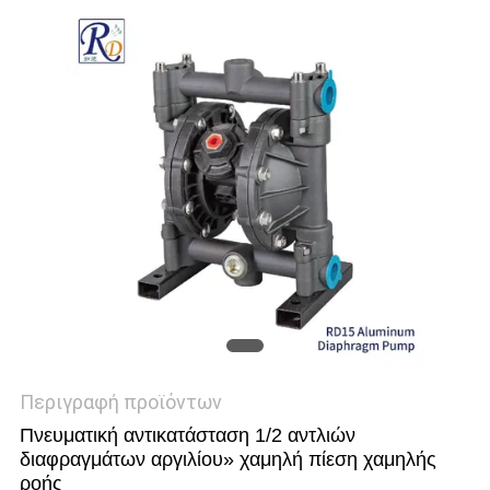
ΓΎΡΟΣ
ΕΡΓΟΣΤΑΣΊΩΝ
ΠΟΙΟΤΙΚΌΣ
ΈΛΕΓΧΟΣ
ΕΠΑΦΉ
ΝΈΑ
ΌΛΕΣ
ΟΙ
Περιγραφή προϊόντων
Πνευματική αντικατάσταση 1/2 αντλιών
ΠΕΡΙΠΤΏΣΕΙΣ
διαφραγμάτων αργιλίου» χαμηλή πίεση χαμηλής
ροής