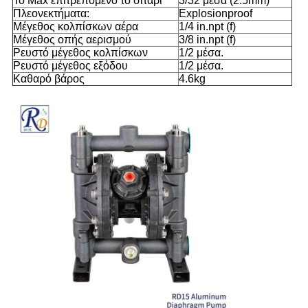
Το Max επιτρεπόμενο το σιτάρι
3/32 μέσα (2.5mm)
Πλεονεκτήματα:
Explosionproof
Μέγεθος κολπίσκων αέρα
1/4 in.npt (f)
Μέγεθος οπής αερισμού
3/8 in.npt (f)
Ρευστό μέγεθος κολπίσκων
1/2 μέσα.
Ρευστό μέγεθος εξόδου
1/2 μέσα.
Καθαρό βάρος
4.6kg