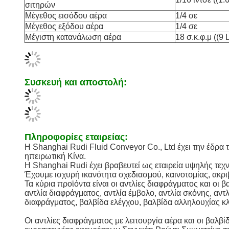
σιτηρών
Μέγεθος εισόδου αέρα
1/4 σε
Μέγεθος εξόδου αέρα
1/4 σε
Μέγιστη κατανάλωση αέρα
18 σ.κ.φ.μ ((9 L
Συσκευή και αποστολή:
Πληροφορίες εταιρείας:
Η Shanghai Rudi Fluid Conveyor Co., Ltd έχει την έδρα
ηπειρωτική Κίνα.
Η Shanghai Rudi έχει βραβευτεί ως εταιρεία υψηλής τεχν
Έχουμε ισχυρή ικανότητα σχεδιασμού, καινοτομίας, ακρ
Τα κύρια προϊόντα είναι οι αντλίες διαφράγματος και οι
αντλία διαφράγματος, αντλία έμβολο, αντλία σκόνης, αντ
διαφράγματος, βαλβίδα ελέγχου, βαλβίδα αλληλουχίας κλ
Οι αντλίες διαφράγματος με λειτουργία αέρα και οι βα