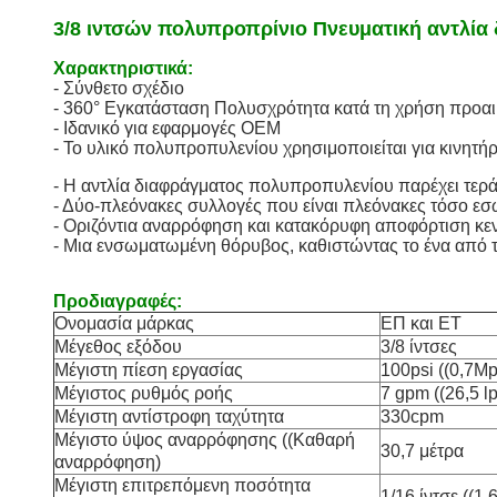
3/8 ιντσών πολυπροπρίνιο Πνευματική αντλία 
Χαρακτηριστικά:
- Σύνθετο σχέδιο
- 360° Εγκατάσταση Πολυσχρότητα κατά τη χρήση προαιρ
- Ιδανικό για εφαρμογές OEM
- Το υλικό πολυπροπυλενίου χρησιμοποιείται για κινητ
- Η αντλία διαφράγματος πολυπροπυλενίου παρέχει τεράσ
- Δύο-πλεόνακες συλλογές που είναι πλεόνακες τόσο εσ
- Οριζόντια αναρρόφηση και κατακόρυφη αποφόρτιση κεντ
- Μια ενσωματωμένη θόρυβος, καθιστώντας το ένα από τ
Προδιαγραφές:
Ονομασία μάρκας
ΕΠ και ΕΤ
Μέγεθος εξόδου
3/8 ίντσες
Μέγιστη πίεση εργασίας
100psi ((0,7Mp
Μέγιστος ρυθμός ροής
7 gpm ((26,5 l
Μέγιστη αντίστροφη ταχύτητα
330cpm
Μέγιστο ύψος αναρρόφησης ((Καθαρή
30,7 μέτρα
αναρρόφηση)
Μέγιστη επιτρεπόμενη ποσότητα
1/16 ίντσε ((1