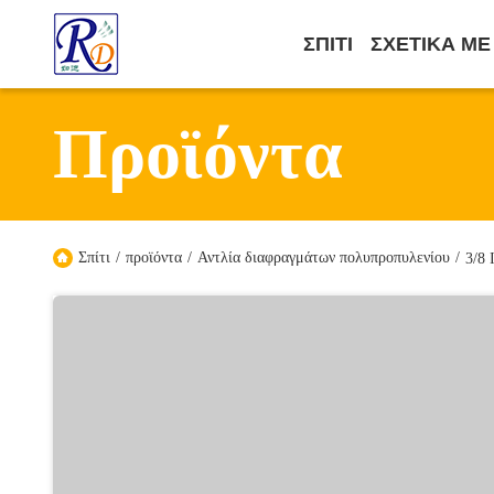
ΣΠΊΤΙ
ΣΧΕΤΙΚΆ ΜΕ
Προϊόντα
Σπίτι
/
προϊόντα
/
Αντλία διαφραγμάτων πολυπροπυλενίου
/
3/8 