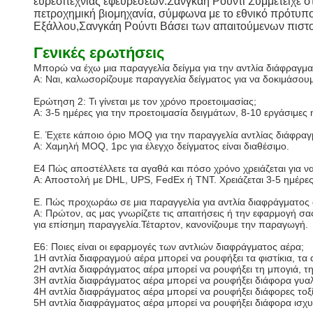
ευρεσιτεχνίας εφευρέσεων.
Σανγκάη Ρούντι
Συμμετείχε σ
πετροχημική βιομηχανία, σύμφωνα με το εθνικό πρότυπο
Εξάλλου,
Σανγκάη Ρούντι
Βάσει των απαιτούμενων πιστο
Γενικές ερωτήσεις
Μπορώ να έχω μια παραγγελία δείγμα για την αντλία διάφραγμα
Α: Ναι, καλωσορίζουμε παραγγελία δείγματος για να δοκιμάσουμ
Ερώτηση 2: Τι γίνεται με τον χρόνο προετοιμασίας;
Α: 3-5 ημέρες για την προετοιμασία δειγμάτων, 8-10 εργάσιμες
Ε. Έχετε κάποιο όριο MOQ για την παραγγελία αντλίας διάφραγ
Α: Χαμηλή MOQ, 1pc για έλεγχο δείγματος είναι διαθέσιμο.
Ε4 Πώς αποστέλλετε τα αγαθά και πόσο χρόνο χρειάζεται για ν
Α: Αποστολή με DHL, UPS, FedEx ή TNT. Χρειάζεται 3-5 ημέρες 
Ε. Πώς προχωράω σε μια παραγγελία για αντλία διαφράγματος 
Α: Πρώτον, ας μας γνωρίζετε τις απαιτήσεις ή την εφαρμογή σα
για επίσημη παραγγελία.Τέταρτον, κανονίζουμε την παραγωγή.
Ε6: Ποιες είναι οι εφαρμογές των αντλιών διαφράγματος αέρα;
1Η αντλία διαφραγμού αέρα μπορεί να ρουφήξει τα φιστίκια, τα 
2Η αντλία διαφράγματος αέρα μπορεί να ρουφήξει τη μπογιά, τη
3Η αντλία διαφράγματος αέρα μπορεί να ρουφήξει διάφορα γυα
4Η αντλία διαφράγματος αέρα μπορεί να ρουφήξει διάφορες τοξί
5Η αντλία διαφράγματος αέρα μπορεί να ρουφήξει διάφορα ισχυ