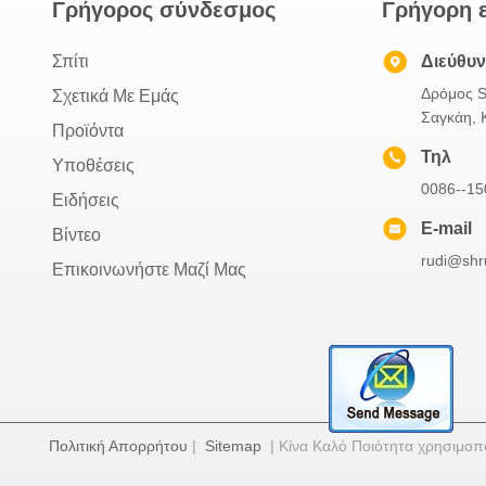
Γρήγορος σύνδεσμος
Γρήγορη 
Σπίτι
Διεύθυ
Δρόμος S
Σχετικά Με Εμάς
Σαγκάη, 
Προϊόντα
Τηλ
Υποθέσεις
0086--1
Ειδήσεις
E-mail
Βίντεο
rudi@shr
Επικοινωνήστε Μαζί Μας
Πολιτική Απορρήτου
|
Sitemap
| Κίνα Καλό Ποιότητα χρησιμο