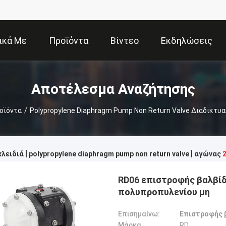
ικά Με
Προϊόντα
Βίντεο
Εκδηλώσεις
Εμάς
Αποτέλεσμα Αναζήτησης
οϊόντα
/
Polypropylene Diaphragm Pump Non Return Valve Διαδικτυ
λειδιά [ polypropylene diaphragm pump non return valve ] αγώνας
RD06 επιστροφής βαλβί
πολυπροπυλενίου μη
Επισημαίνω:
Επιστροφής 
Μάρκα
RD