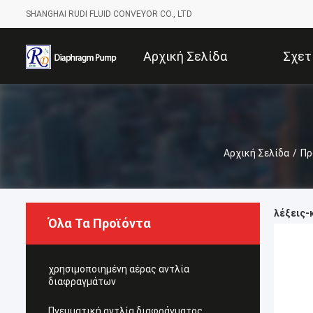
SHANGHAI RUDI FLUID CONVEYOR CO., LTD
Αρχική Σελίδα
Σχετ
Αρχική Σελίδα
/
Πρ
λέξεις-κ
Όλα Τα Προϊόντα
χρησιμοποιημένη αέρας αντλία
διαφραγμάτων
Πνευματική αντλία διαφράγματος